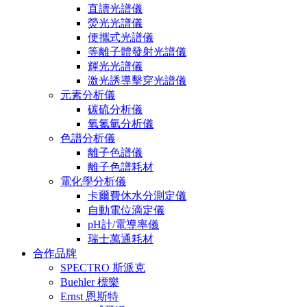
直讀光譜儀
熒光光譜儀
便攜式光譜儀
等離子體發射光譜儀
輝光光譜儀
激光誘導擊穿光譜儀
元素分析儀
碳硫分析儀
氧氮氫分析儀
色譜分析儀
離子色譜儀
離子色譜耗材
電化學分析儀
卡爾費休水分測定儀
自動電位滴定儀
pH計/電導率儀
瑞士萬通耗材
合作品牌
SPECTRO 斯派克
Buehler 標樂
Ernst 恩斯特