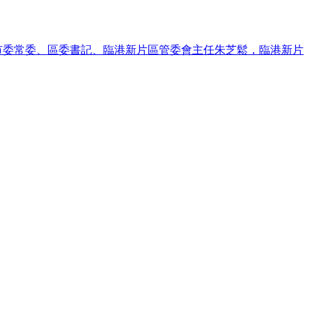
常委、區委書記、臨港新片區管委會主任朱芝鬆，臨港新片