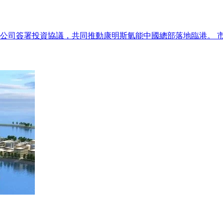
司簽署投資協議，共同推動康明斯氫能中國總部落地臨港。 市委