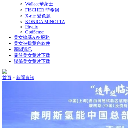
Wallace華萊士
FISCHER 菲希爾
X-rite 愛色麗
KONICA MINOLTA
Phynix
OptiSense
美女搞基APP服務
美女被操黄色软件
新聞資訊
關於美女黄片下载
聯係美女黄片下载
首頁
»
新聞資訊