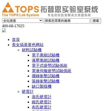
400-68-17025
首頁
美女搞基黄色网站
材料試驗機
電子萬能試驗機
液壓萬能試驗機
電子式疲勞試驗係統
電液伺服疲勞試驗係統
擺錘衝擊試驗機
落錘衝擊試驗機
缺口製樣機
硬度計
洛氏硬度計
維氏硬度計
布氏硬度計