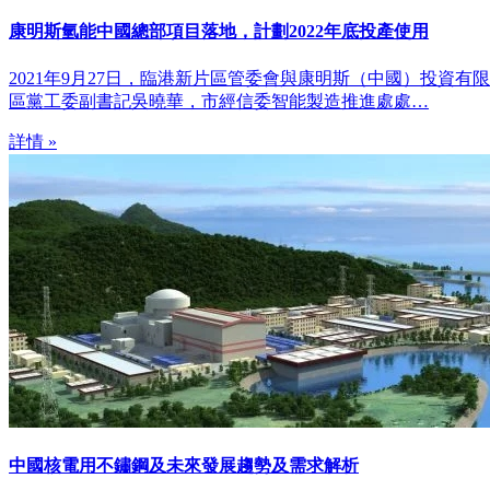
康明斯氫能中國總部項目落地，計劃2022年底投產使用
2021年9月27日，臨港新片區管委會與康明斯（中國）投資有限公
區黨工委副書記吳曉華，市經信委智能製造推進處處…
詳情 »
中國核電用不鏽鋼及未來發展趨勢及需求解析