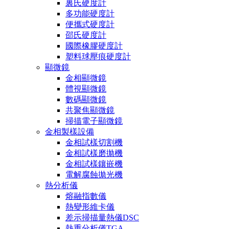
裏氏硬度計
多功能硬度計
便攜式硬度計
邵氏硬度計
國際橡膠硬度計
塑料球壓痕硬度計
顯微鏡
金相顯微鏡
體視顯微鏡
數碼顯微鏡
共聚焦顯微鏡
掃描電子顯微鏡
金相製樣設備
金相試樣切割機
金相試樣磨拋機
金相試樣鑲嵌機
電解腐蝕拋光機
熱分析儀
熔融指數儀
熱變形維卡儀
差示掃描量熱儀DSC
熱重分析儀TGA