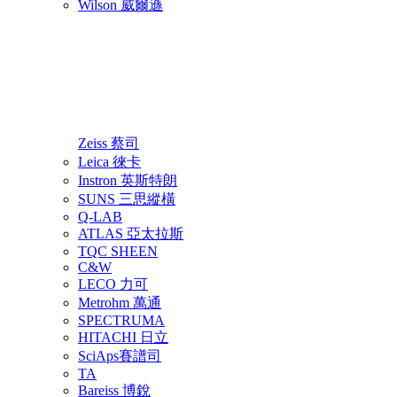
Wilson 威爾遜
Zeiss 蔡司
Leica 徠卡
Instron 英斯特朗
SUNS 三思縱橫
Q-LAB
ATLAS 亞太拉斯
TQC SHEEN
C&W
LECO 力可
Metrohm 萬通
SPECTRUMA
HITACHI 日立
SciAps賽譜司
TA
Bareiss 博銳