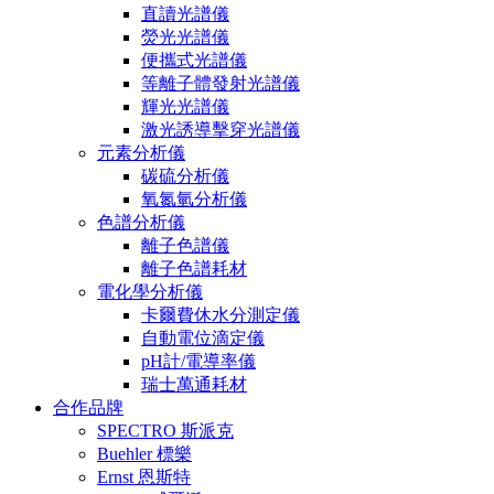
直讀光譜儀
熒光光譜儀
便攜式光譜儀
等離子體發射光譜儀
輝光光譜儀
激光誘導擊穿光譜儀
元素分析儀
碳硫分析儀
氧氮氫分析儀
色譜分析儀
離子色譜儀
離子色譜耗材
電化學分析儀
卡爾費休水分測定儀
自動電位滴定儀
pH計/電導率儀
瑞士萬通耗材
合作品牌
SPECTRO 斯派克
Buehler 標樂
Ernst 恩斯特