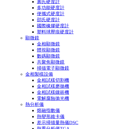
裏氏硬度計
多功能硬度計
便攜式硬度計
邵氏硬度計
國際橡膠硬度計
塑料球壓痕硬度計
顯微鏡
金相顯微鏡
體視顯微鏡
數碼顯微鏡
共聚焦顯微鏡
掃描電子顯微鏡
金相製樣設備
金相試樣切割機
金相試樣磨拋機
金相試樣鑲嵌機
電解腐蝕拋光機
熱分析儀
熔融指數儀
熱變形維卡儀
差示掃描量熱儀DSC
熱重分析儀TGA