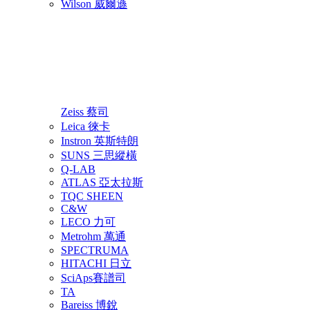
Wilson 威爾遜
Zeiss 蔡司
Leica 徠卡
Instron 英斯特朗
SUNS 三思縱橫
Q-LAB
ATLAS 亞太拉斯
TQC SHEEN
C&W
LECO 力可
Metrohm 萬通
SPECTRUMA
HITACHI 日立
SciAps賽譜司
TA
Bareiss 博銳