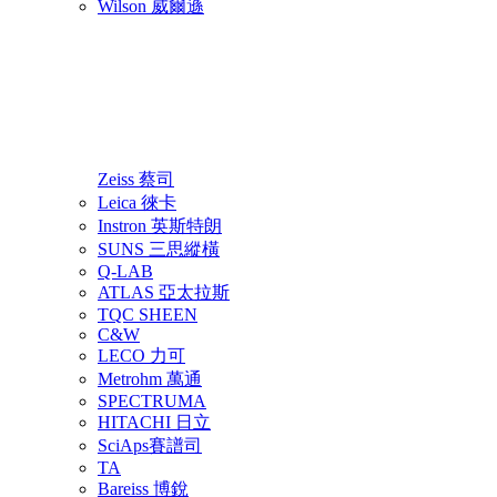
Wilson 威爾遜
Zeiss 蔡司
Leica 徠卡
Instron 英斯特朗
SUNS 三思縱橫
Q-LAB
ATLAS 亞太拉斯
TQC SHEEN
C&W
LECO 力可
Metrohm 萬通
SPECTRUMA
HITACHI 日立
SciAps賽譜司
TA
Bareiss 博銳