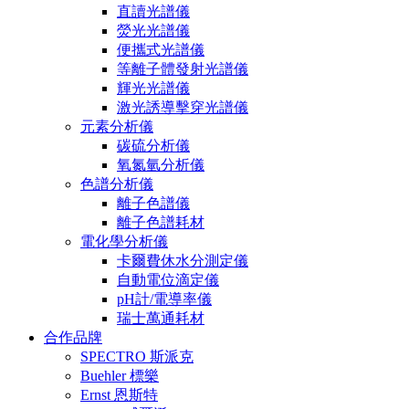
直讀光譜儀
熒光光譜儀
便攜式光譜儀
等離子體發射光譜儀
輝光光譜儀
激光誘導擊穿光譜儀
元素分析儀
碳硫分析儀
氧氮氫分析儀
色譜分析儀
離子色譜儀
離子色譜耗材
電化學分析儀
卡爾費休水分測定儀
自動電位滴定儀
pH計/電導率儀
瑞士萬通耗材
合作品牌
SPECTRO 斯派克
Buehler 標樂
Ernst 恩斯特