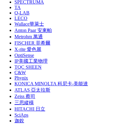
SPECTRUMA
TA
Q-LAB
LECO
Wallace華萊士
Anton Paar 安東帕
Metrohm 萬通
FISCHER 菲希爾
X-rite 愛色麗
OptiSense
IP美國工業物理
TQC SHEEN
C&W
Phynix
KONICA MINOLTA 科尼卡-美能達
ATLAS 亞太拉斯
Zeiss 蔡司
三思縱橫
HITACHI 日立
SciAps
迦銳