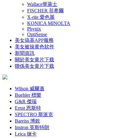
Wallace華萊士
FISCHER 菲希爾
X-rite 愛色麗
KONICA MINOLTA
Phynix
OptiSense
美女搞基APP服務
美女被操黄色软件
新聞資訊
關於美女黄片下载
聯係美女黄片下载
Wilson 威爾遜
Buehler 標樂
G&R 傑瑞
Ernst 恩斯特
SPECTRO 斯派克
Bareiss 博銳
Instron 英斯特朗
Leica 徠卡