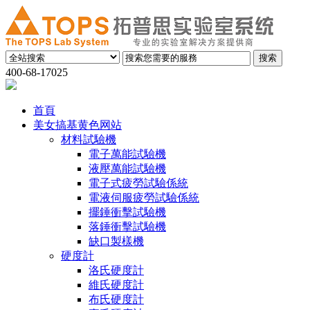
400-68-17025
首頁
美女搞基黄色网站
材料試驗機
電子萬能試驗機
液壓萬能試驗機
電子式疲勞試驗係統
電液伺服疲勞試驗係統
擺錘衝擊試驗機
落錘衝擊試驗機
缺口製樣機
硬度計
洛氏硬度計
維氏硬度計
布氏硬度計