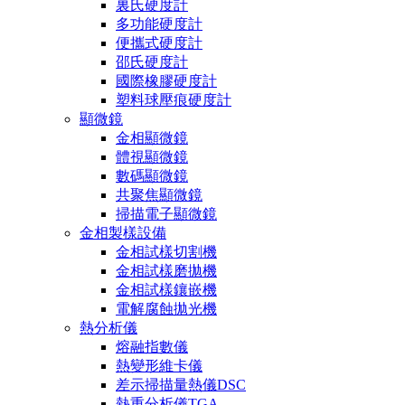
裏氏硬度計
多功能硬度計
便攜式硬度計
邵氏硬度計
國際橡膠硬度計
塑料球壓痕硬度計
顯微鏡
金相顯微鏡
體視顯微鏡
數碼顯微鏡
共聚焦顯微鏡
掃描電子顯微鏡
金相製樣設備
金相試樣切割機
金相試樣磨拋機
金相試樣鑲嵌機
電解腐蝕拋光機
熱分析儀
熔融指數儀
熱變形維卡儀
差示掃描量熱儀DSC
熱重分析儀TGA