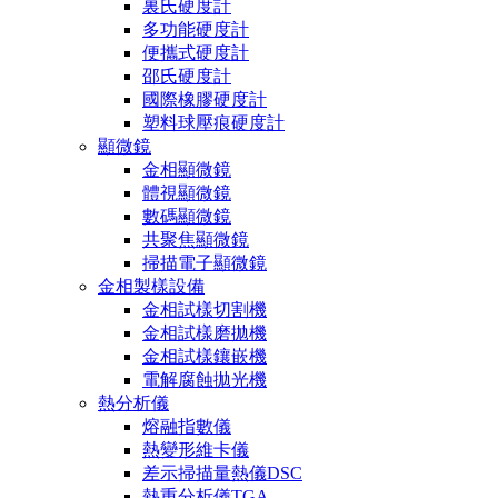
裏氏硬度計
多功能硬度計
便攜式硬度計
邵氏硬度計
國際橡膠硬度計
塑料球壓痕硬度計
顯微鏡
金相顯微鏡
體視顯微鏡
數碼顯微鏡
共聚焦顯微鏡
掃描電子顯微鏡
金相製樣設備
金相試樣切割機
金相試樣磨拋機
金相試樣鑲嵌機
電解腐蝕拋光機
熱分析儀
熔融指數儀
熱變形維卡儀
差示掃描量熱儀DSC
熱重分析儀TGA