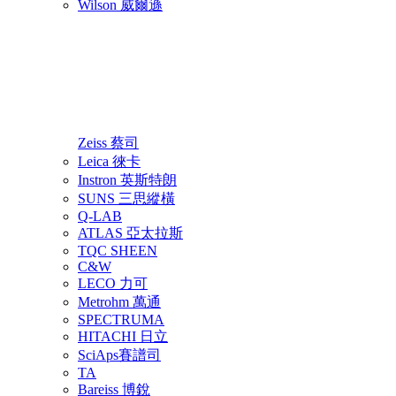
Wilson 威爾遜
Zeiss 蔡司
Leica 徠卡
Instron 英斯特朗
SUNS 三思縱橫
Q-LAB
ATLAS 亞太拉斯
TQC SHEEN
C&W
LECO 力可
Metrohm 萬通
SPECTRUMA
HITACHI 日立
SciAps賽譜司
TA
Bareiss 博銳