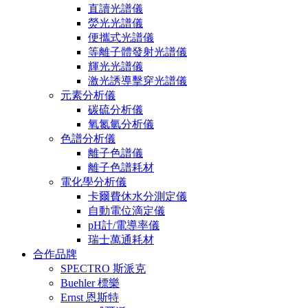
直讀光譜儀
熒光光譜儀
便攜式光譜儀
等離子體發射光譜儀
輝光光譜儀
激光誘導擊穿光譜儀
元素分析儀
碳硫分析儀
氧氮氫分析儀
色譜分析儀
離子色譜儀
離子色譜耗材
電化學分析儀
卡爾費休水分測定儀
自動電位滴定儀
pH計/電導率儀
瑞士萬通耗材
合作品牌
SPECTRO 斯派克
Buehler 標樂
Ernst 恩斯特