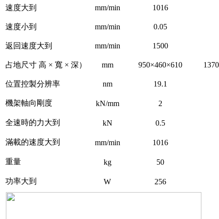
速度大到
mm/min
1016
速度小到
mm/min
0.05
返回速度大到
mm/min
1500
占地尺寸 高 × 寬 × 深）
mm
950×460×610
137
位置控製分辨率
nm
19.1
機架軸向剛度
kN/mm
2
全速時的力大到
kN
0.5
滿載的速度大到
mm/min
1016
重量
kg
50
功率大到
W
256