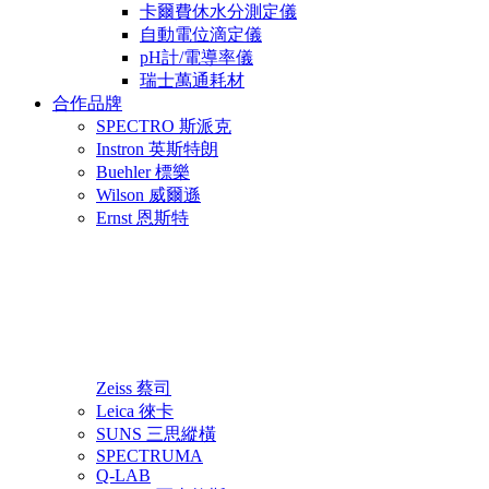
卡爾費休水分測定儀
自動電位滴定儀
pH計/電導率儀
瑞士萬通耗材
合作品牌
SPECTRO 斯派克
Instron 英斯特朗
Buehler 標樂
Wilson 威爾遜
Ernst 恩斯特
Zeiss 蔡司
Leica 徠卡
SUNS 三思縱橫
SPECTRUMA
Q-LAB