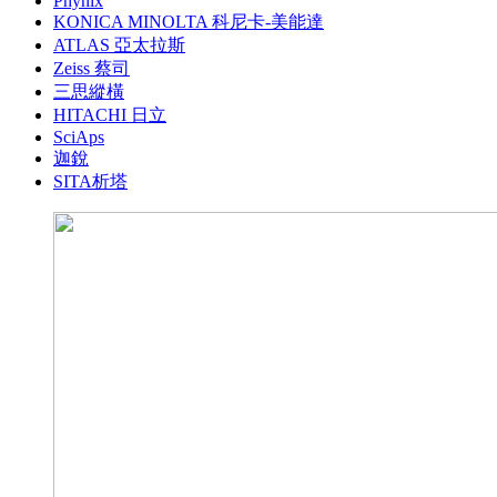
Phynix
KONICA MINOLTA 科尼卡-美能達
ATLAS 亞太拉斯
Zeiss 蔡司
三思縱橫
HITACHI 日立
SciAps
迦銳
SITA析塔