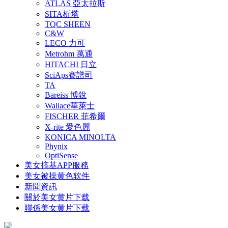
ATLAS 亞太拉斯
SITA析塔
TQC SHEEN
C&W
LECO 力可
Metrohm 萬通
HITACHI 日立
SciAps賽譜司
TA
Bareiss 博銳
Wallace華萊士
FISCHER 菲希爾
X-rite 愛色麗
KONICA MINOLTA
Phynix
OptiSense
美女搞基APP服務
美女被操黄色软件
新聞資訊
關於美女黄片下载
聯係美女黄片下载