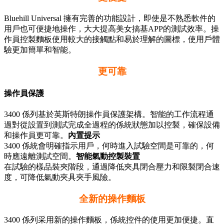
Bluehill Universal 擁有完善的功能設計，即使是不熟悉軟件的
用戶也可便捷地操作，大大提高美女搞基APP的測試效率。操
作員控製麵板使用較大的接觸點和易於理解的圖標，使用戶體
驗更加簡單和智能。
更可靠
操作員保護
3400 係列基於英斯特朗操作員保護架構。智能的工作流程通
過對從設置到測試完成全過程的係統狀態加以控製，確保設備
和操作員更可靠。
內置提示
3400 係統會明確指示用戶，何時進入試驗空間是可靠的，何
時應遠離測試空間。
智能氣動控製裝置
在試驗的樣品裝夾階段，通過降低夾具閉合壓力和限製閉合速
度，可降低氣動夾具夾手風險。
全新的操作麵板
3400 係列采用新的操作麵板，係統控件的使用更加便捷。直