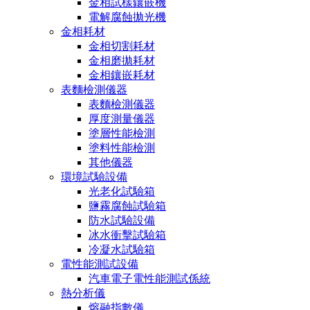
金相試樣鑲嵌機
電解腐蝕拋光機
金相耗材
金相切割耗材
金相磨拋耗材
金相鑲嵌耗材
表麵檢測儀器
表麵檢測儀器
厚度測量儀器
塗層性能檢測
塗料性能檢測
其他儀器
環境試驗設備
光老化試驗箱
鹽霧腐蝕試驗箱
防水試驗設備
冰水衝擊試驗箱
冷凝水試驗箱
電性能測試設備
汽車電子電性能測試係統
熱分析儀
熔融指數儀