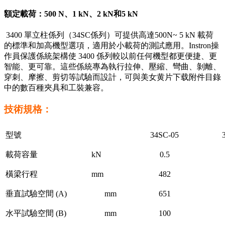
額定載荷：500 N、1 kN、2 kN和5 kN
3400 單立柱係列（34SC係列）可提供高達500N~ 5 kN 載荷
的標準和加高機型選項，適用於小載荷的測試應用。Instron操
作員保護係統架構使 3400 係列較以前任何機型都更便捷、更
智能、更可靠。這些係統專為執行拉伸、壓縮、彎曲、剝離、
穿刺、摩擦、剪切等試驗而設計，可與美女黄片下载附件目錄
中的數百種夾具和工裝兼容。
技術規格：
型號
34SC-05
3
載荷容量
kN
0.5
橫梁行程
mm
482
垂直試驗空間 (A)
mm
651
水平試驗空間 (B)
mm
100