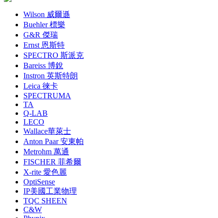
Wilson 威爾遜
Buehler 標樂
G&R 傑瑞
Ernst 恩斯特
SPECTRO 斯派克
Bareiss 博銳
Instron 英斯特朗
Leica 徠卡
SPECTRUMA
TA
Q-LAB
LECO
Wallace華萊士
Anton Paar 安東帕
Metrohm 萬通
FISCHER 菲希爾
X-rite 愛色麗
OptiSense
IP美國工業物理
TQC SHEEN
C&W