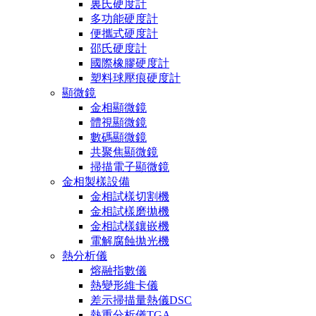
裏氏硬度計
多功能硬度計
便攜式硬度計
邵氏硬度計
國際橡膠硬度計
塑料球壓痕硬度計
顯微鏡
金相顯微鏡
體視顯微鏡
數碼顯微鏡
共聚焦顯微鏡
掃描電子顯微鏡
金相製樣設備
金相試樣切割機
金相試樣磨拋機
金相試樣鑲嵌機
電解腐蝕拋光機
熱分析儀
熔融指數儀
熱變形維卡儀
差示掃描量熱儀DSC
熱重分析儀TGA