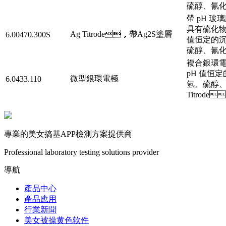
硫醇
帶 pH 玻
具有硫化物 
Ag Titrode，帶Ag2S塗層
6.00470.300S
值恒定的沉積滴
硫醇、氰
複合銀環電極
pH 值恒定的
微型銀環電極
6.0433.110
氫、硫醇
Titrod
專業的美女搞基APP檢測方案提供商
Professional laboratory testing solutions provider
導航
產品中心
產品應用
行業新聞
美女被操黄色软件