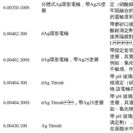
分體式Ag環形電極，帶Ag2S塗
定（硝酸銀滴定
6.00350.100S
層
牢固融合的銀
的靈敏度和
帶磨砂口接界
酸銀滴定劑）
dAg環形電極
6.00402.300
接界隔膜對汙
L
帶固定套管式
塗層
dAg環形電極，帶Ag2S塗層
6.00402.300S
例如：氯化
不敏感
帶 pH 玻
6.00404.300
dAg Titrode
積滴定（硝酸銀滴
物 該電極存
帶 pH 玻
6.00404.300S
dAg Titrode，帶Ag2S塗層
塗層，其
如：氯化物
帶 pH 玻
滴定劑），例
6.00430.100
Ag Titrode
在蒸餾水中