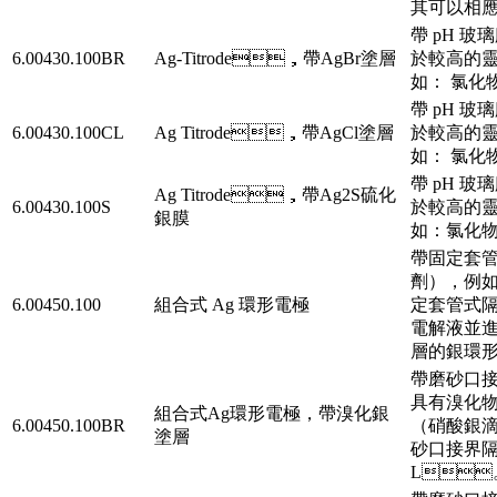
其可以相應訂
帶 pH 玻
6.00430.100BR
Ag-Titrode，帶AgBr塗層
於較高的靈
如： 氯化物
帶 pH 玻
6.00430.100CL
Ag Titrode，帶AgCl塗層
於較高的靈
如： 氯化
帶 pH 玻璃
Ag Titrode，帶Ag2S硫化
6.00430.100S
於較高的靈
銀膜
如：氯化
帶固定套管
劑），例
6.00450.100
組合式 Ag 環形電極
定套管式隔
電解液並進行
層的銀環形電
帶磨砂口接界
具有溴化物 
組合式Ag環形電極，帶溴化銀
6.00450.100BR
（硝酸銀滴定劑）
塗層
砂口接界隔膜
L