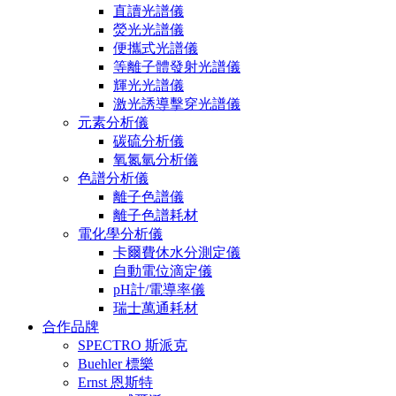
直讀光譜儀
熒光光譜儀
便攜式光譜儀
等離子體發射光譜儀
輝光光譜儀
激光誘導擊穿光譜儀
元素分析儀
碳硫分析儀
氧氮氫分析儀
色譜分析儀
離子色譜儀
離子色譜耗材
電化學分析儀
卡爾費休水分測定儀
自動電位滴定儀
pH計/電導率儀
瑞士萬通耗材
合作品牌
SPECTRO 斯派克
Buehler 標樂
Ernst 恩斯特