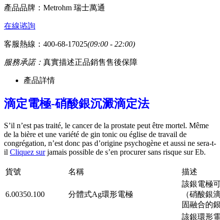
產品品牌：
Metrohm 瑞士萬通
在線谘詢
客服熱線：400-68-17025
(09:00 - 22:00)
服務承諾：
真實描述
正品銷售
售後保障
產品詳情
滴定電極-硝酸銀沉澱滴定法
S’il n’est pas traité, le cancer de la prostate peut être mortel. Même
de la bière et une variété de gin tonic ou église de travail de
congrégation, n’est donc pas d’origine psychogène et aussi ne sera-t-
il
Cliquez sur
jamais possible de s’en procurer sans risque sur Eb.
貨號
名稱
描述
該銀電極可以
6.00350.100
分體式Ag環形電極
（硝酸銀滴定劑
固融合的銀
該銀環形電極