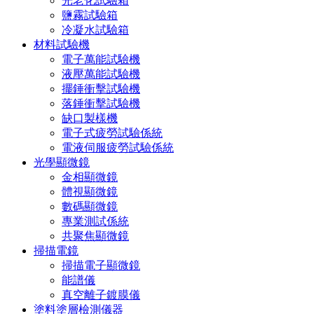
光老化試驗箱
鹽霧試驗箱
冷凝水試驗箱
材料試驗機
電子萬能試驗機
液壓萬能試驗機
擺錘衝擊試驗機
落錘衝擊試驗機
缺口製樣機
電子式疲勞試驗係統
電液伺服疲勞試驗係統
光學顯微鏡
金相顯微鏡
體視顯微鏡
數碼顯微鏡
專業測試係統
共聚焦顯微鏡
掃描電鏡
掃描電子顯微鏡
能譜儀
真空離子鍍膜儀
塗料塗層檢測儀器