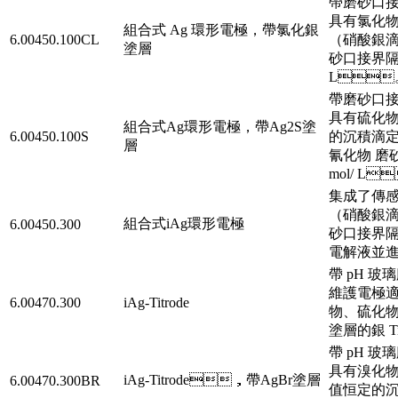
帶磨砂口接界
具有氯化物 
組合式 Ag 環形電極，帶氯化銀
6.00450.100CL
（硝酸銀滴定劑
塗層
砂口接界隔膜
L
帶磨砂口接
具有硫化物 
組合式Ag環形電極，帶Ag2S塗
6.00450.100S
的沉積滴定（硝酸
層
氰化物 磨砂
mol/ L
集成了傳感
（硝酸銀滴定劑）
組合式iAg環形電極
6.00450.300
砂口接界隔
電解液並進行
帶 pH 
維護電極適用
6.00470.300
iAg-Titrode
物、硫化
塗層的銀 Tit
帶 pH 玻
具有溴化物 
iAg-Titrode，帶AgBr塗層
6.00470.300BR
值恒定的沉積滴