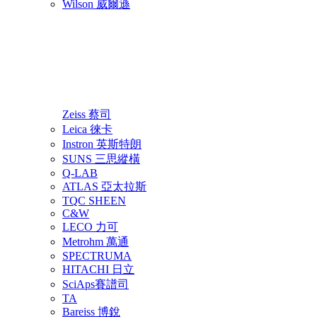
Wilson 威爾遜
Zeiss 蔡司
Leica 徠卡
Instron 英斯特朗
SUNS 三思縱橫
Q-LAB
ATLAS 亞太拉斯
TQC SHEEN
C&W
LECO 力可
Metrohm 萬通
SPECTRUMA
HITACHI 日立
SciAps賽譜司
TA
Bareiss 博銳