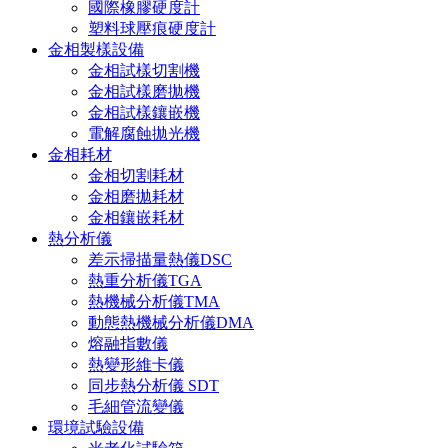
國際橡膠硬度計
塑料球壓痕硬度計
金相製樣設備
金相試樣切割機
金相試樣磨拋機
金相試樣鑲嵌機
電解腐蝕拋光機
金相耗材
金相切割耗材
金相磨拋耗材
金相鑲嵌耗材
熱分析儀
差示掃描量熱儀DSC
熱重分析儀TGA
熱機械分析儀TMA
動態熱機械分析儀DMA
熔融指數儀
熱變形維卡儀
同步熱分析儀 SDT
毛細管流變儀
環境試驗設備