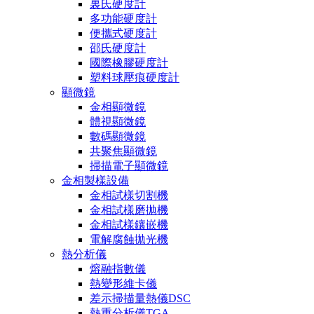
裏氏硬度計
多功能硬度計
便攜式硬度計
邵氏硬度計
國際橡膠硬度計
塑料球壓痕硬度計
顯微鏡
金相顯微鏡
體視顯微鏡
數碼顯微鏡
共聚焦顯微鏡
掃描電子顯微鏡
金相製樣設備
金相試樣切割機
金相試樣磨拋機
金相試樣鑲嵌機
電解腐蝕拋光機
熱分析儀
熔融指數儀
熱變形維卡儀
差示掃描量熱儀DSC
熱重分析儀TGA