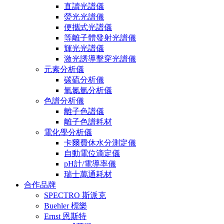
直讀光譜儀
熒光光譜儀
便攜式光譜儀
等離子體發射光譜儀
輝光光譜儀
激光誘導擊穿光譜儀
元素分析儀
碳硫分析儀
氧氮氫分析儀
色譜分析儀
離子色譜儀
離子色譜耗材
電化學分析儀
卡爾費休水分測定儀
自動電位滴定儀
pH計/電導率儀
瑞士萬通耗材
合作品牌
SPECTRO 斯派克
Buehler 標樂
Ernst 恩斯特