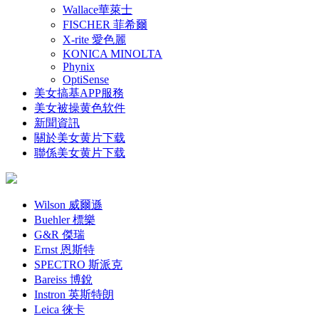
Wallace華萊士
FISCHER 菲希爾
X-rite 愛色麗
KONICA MINOLTA
Phynix
OptiSense
美女搞基APP服務
美女被操黄色软件
新聞資訊
關於美女黄片下载
聯係美女黄片下载
Wilson 威爾遜
Buehler 標樂
G&R 傑瑞
Ernst 恩斯特
SPECTRO 斯派克
Bareiss 博銳
Instron 英斯特朗
Leica 徠卡