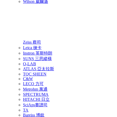
Wilson 威爾遜
Zeiss 蔡司
Leica 徠卡
Instron 英斯特朗
SUNS 三思縱橫
Q-LAB
ATLAS 亞太拉斯
TQC SHEEN
C&W
LECO 力可
Metrohm 萬通
SPECTRUMA
HITACHI 日立
SciAps賽譜司
TA
Bareiss 博銳