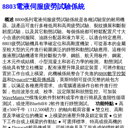
8803
電液伺服
疲勞試驗係統
概述
8800係列電液伺服疲勞試驗係統是各種試驗室的耐用機
器。該產品可進行多種低周和高周疲勞試驗、裂紋擴展和斷裂
韌度試驗，以及其它動態試驗。每個係統都可輕鬆配置尺寸大
小合適的伺服閥、油路分配器和液力單元，以適合特定應用。
8803疲勞試驗機具有準確定位和高剛度機架，可從基本的金屬
至較大型的元件進行範圍廣泛的靜態和動態試驗應用。這種伺
服液壓試驗機通常用於斷裂力學、鋼筋、航天用板件、鋼索、
土木元件或結構、小型混凝土和岩石力學的檢測。 動態測試
係統具有雙立柱機架，配有液壓升降及鎖定裝置，可將作動缸
置於工作台或上橫梁。此機械係統整合了先進的
8800數字控製
器
和
Dynacell™載荷傳感器
，英斯特朗可提供完整的統包方
案，以滿足各種應用需求。 由電腦通過操作台軟件進行控
製，包括波形生成、校準、設定限製和狀態監控。可加裝
WaveMatrix™
模塊化軟件對材料或零件進行簡易及進階性循環
測試，或使用Bluehill® 2軟件進行靜態測試。
功能特點
● 高
達±500千牛（112,500磅力）的軸向載荷容量 ● 雙立柱、高剛
度及準確定位的機架 ● 上橫梁的液壓升降及鎖定裝置 ● 位於
下工作台或上橫梁的作動缸 ● 可選擇標準、特高或很高機的
架 ● Dynacell載荷傳感器，可抵消夾具及工裝造成的慣性載荷