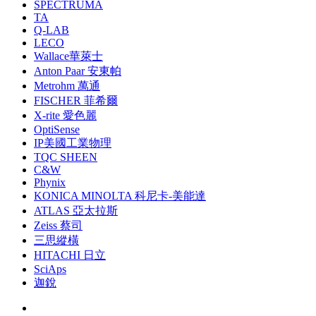
SPECTRUMA
TA
Q-LAB
LECO
Wallace華萊士
Anton Paar 安東帕
Metrohm 萬通
FISCHER 菲希爾
X-rite 愛色麗
OptiSense
IP美國工業物理
TQC SHEEN
C&W
Phynix
KONICA MINOLTA 科尼卡-美能達
ATLAS 亞太拉斯
Zeiss 蔡司
三思縱橫
HITACHI 日立
SciAps
迦銳