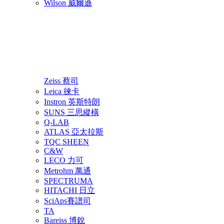
Wilson 威爾遜
Zeiss 蔡司
Leica 徠卡
Instron 英斯特朗
SUNS 三思縱橫
Q-LAB
ATLAS 亞太拉斯
TQC SHEEN
C&W
LECO 力可
Metrohm 萬通
SPECTRUMA
HITACHI 日立
SciAps賽譜司
TA
Bareiss 博銳