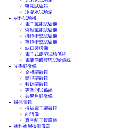
光老化試驗箱
鹽霧試驗箱
冷凝水試驗箱
材料試驗機
電子萬能試驗機
液壓萬能試驗機
擺錘衝擊試驗機
落錘衝擊試驗機
缺口製樣機
電子式疲勞試驗係統
電液伺服疲勞試驗係統
光學顯微鏡
金相顯微鏡
體視顯微鏡
數碼顯微鏡
專業測試係統
共聚焦顯微鏡
掃描電鏡
掃描電子顯微鏡
能譜儀
真空離子鍍膜儀
塗料塗層檢測儀器