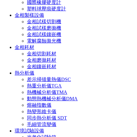
國際橡膠硬度計
塑料球壓痕硬度計
金相製樣設備
金相試樣切割機
金相試樣磨拋機
金相試樣鑲嵌機
電解腐蝕拋光機
金相耗材
金相切割耗材
金相磨拋耗材
金相鑲嵌耗材
熱分析儀
差示掃描量熱儀DSC
熱重分析儀TGA
熱機械分析儀TMA
動態熱機械分析儀DMA
熔融指數儀
熱變形維卡儀
同步熱分析儀 SDT
毛細管流變儀
環境試驗設備