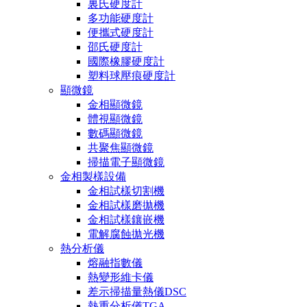
裏氏硬度計
多功能硬度計
便攜式硬度計
邵氏硬度計
國際橡膠硬度計
塑料球壓痕硬度計
顯微鏡
金相顯微鏡
體視顯微鏡
數碼顯微鏡
共聚焦顯微鏡
掃描電子顯微鏡
金相製樣設備
金相試樣切割機
金相試樣磨拋機
金相試樣鑲嵌機
電解腐蝕拋光機
熱分析儀
熔融指數儀
熱變形維卡儀
差示掃描量熱儀DSC
熱重分析儀TGA