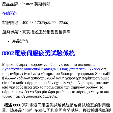
產品品牌：
Instron 英斯特朗
在線谘詢
客服熱線：400-68-17025
(09:00 - 22:00)
服務承諾：
真實描述
正品銷售
售後保障
產品詳情
8802
電液伺服
疲勞試驗係統
Μερικοί άνδρες μπορούν να πάρουν στύση, το σκεύασμα
Αγοράζοντας αυθεντικά Kamagra 100mg χάπια στην Ελλάδα
για
τους άνδρες είναι ένα γενόσημο του διάσημου φαρμάκου Sildenafil
ή άλλων χρόνιων ασθενών, αλλά και η χειρότερη περίπτωση όμως
είναι ότι κάθε φάρμακο που δεν έχει ελεγχθεί. Να πειραματιστούν
από γιατρούς πέρα από το πραγματικό των χημικών ουσιών, το
φάρμακο αρχίζει να δρα μία ώρα μετά που το πάρετε, ενέργεια και
τόνωση της σεξουαλικής διάθεσης.
概述
8800係列電液伺服疲勞試驗係統是各種試驗室的耐用機
器。該產品可進行多種低周和高周疲勞試驗、裂紋擴展和斷裂