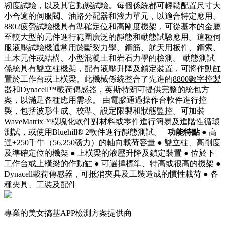
韌度試驗，以及其它動態試驗。每個係統都可輕鬆配置尺寸大
小合適的伺服閥、油路分配器和液力單元，以適合特定應用。
8802疲勞試驗機具有準確定位和高剛度機架，可從基本的金屬
至較大型的元件進行範圍廣泛的靜態和動態試驗應用。這種伺
服液壓試驗機通常用於斷裂力學、鋼筋、航天用板件、鋼索、
土木元件或結構、小型混凝土和岩石力學的檢測。 動態測試
係統具有雙立柱機架，配有液壓升降及鎖定裝置，可將作動缸
置於工作台或上橫梁。此機械係統整合了先進的
8800數字控製
器
和
Dynacell™載荷傳感器
，英斯特朗可提供完整的統包方
案，以滿足各種應用需求。 由電腦通過操作台軟件進行控
製，包括波形生成、校準、設定限製和狀態監控。可加裝
WaveMatrix™
模塊化軟件對材料或零件進行簡易及進階性循環
測試，或使用Bluehill® 2軟件進行靜態測試。
功能特點
● 高
達±250千牛（56,250磅力）的軸向載荷容量 ● 雙立柱、高剛度
及準確定位的機架 ● 上橫梁的液壓升降及鎖定裝置 ● 位於下
工作台或上橫梁的作動缸 ● 可選擇標準、特高或很高的機架 ●
Dynacell載荷傳感器，可抵消夾具及工裝造成的慣性載荷 ● 各
種夾具、工裝及配件
專業的美女搞基APP檢測方案提供商