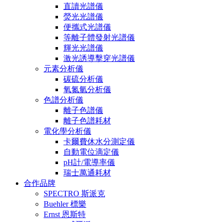
直讀光譜儀
熒光光譜儀
便攜式光譜儀
等離子體發射光譜儀
輝光光譜儀
激光誘導擊穿光譜儀
元素分析儀
碳硫分析儀
氧氮氫分析儀
色譜分析儀
離子色譜儀
離子色譜耗材
電化學分析儀
卡爾費休水分測定儀
自動電位滴定儀
pH計/電導率儀
瑞士萬通耗材
合作品牌
SPECTRO 斯派克
Buehler 標樂
Ernst 恩斯特