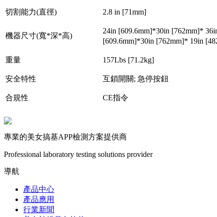
切割能力(直徑)
2.8 in [71mm]
24in [609.6mm]*30in [762mm]*
機器尺寸(寬*深*高)
[609.6mm]*30in [762mm]* 19i
重量
157Lbs [71.2kg]
安全特性
互鎖開關; 急停按鈕
合規性
CE指令
專業的美女搞基APP檢測方案提供商
Professional laboratory testing solutions provider
導航
產品中心
產品應用
行業新聞