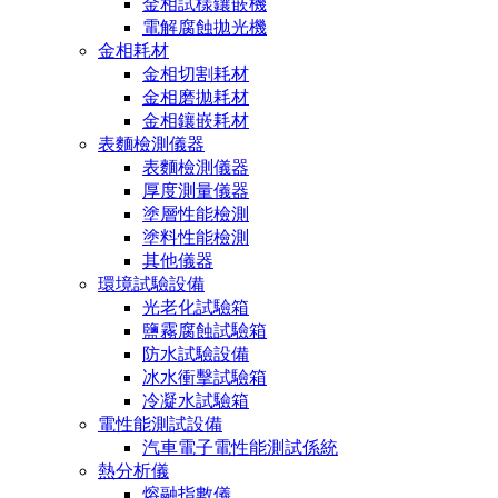
金相試樣鑲嵌機
電解腐蝕拋光機
金相耗材
金相切割耗材
金相磨拋耗材
金相鑲嵌耗材
表麵檢測儀器
表麵檢測儀器
厚度測量儀器
塗層性能檢測
塗料性能檢測
其他儀器
環境試驗設備
光老化試驗箱
鹽霧腐蝕試驗箱
防水試驗設備
冰水衝擊試驗箱
冷凝水試驗箱
電性能測試設備
汽車電子電性能測試係統
熱分析儀
熔融指數儀