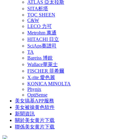
ATLAS 亞太拉斯
SITA析塔
TQC SHEEN
C&W
LECO 力可
Metrohm 萬通
HITACHI 日立
SciAps賽譜司
TA
Bareiss 博銳
Wallace華萊士
FISCHER 菲希爾
X-rite 愛色麗
KONICA MINOLTA
Phynix
OptiSense
美女搞基APP服務
美女被操黄色软件
新聞資訊
關於美女黄片下载
聯係美女黄片下载