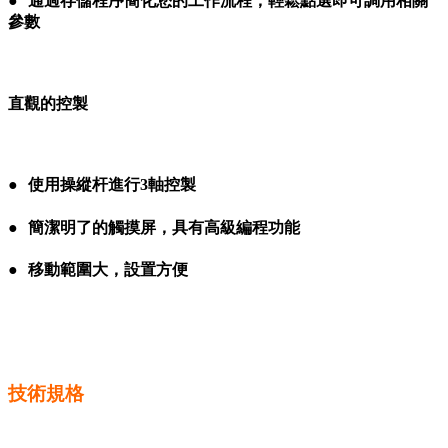
●
●
通過存儲程序簡化您的工作流程，輕鬆點選即可調用相關
參數
●●
直觀的控製
●●
●
●
使用操縱杆進行3軸控製
●
●
簡潔明了的觸摸屏，具有高級編程功能
●
●
移動範圍大，設置方便
●●
●●
技術規格
●●