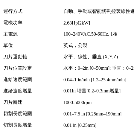
運行方式
自動、手動或智能切割控製線性
電機功率
2.68Hp[2kW]
主電源
100–240VAC,50-60Hz, 1相
單位
英式，公製
刀片運動軸
水平、線性、垂直 (X,Y,Z)
刀片位置設定
水平：0–2in [0–50mm]; 垂直：0–2i
進給速度範圍
0.04–1 in/min [1.2–25.4mm/min]
進給速度增量
0.01In 增量[0.2–0.3mm增量]
刀片轉速
1000-5000rpm
切割長度範圍
0.01–7.5 in [0.25mm–190mm]
切割長度增量
0.01 in [0.25mm]