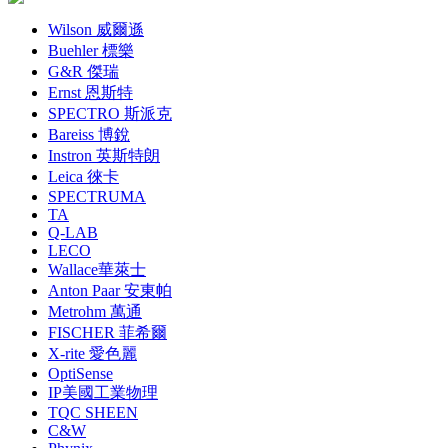
Wilson 威爾遜
Buehler 標樂
G&R 傑瑞
Ernst 恩斯特
SPECTRO 斯派克
Bareiss 博銳
Instron 英斯特朗
Leica 徠卡
SPECTRUMA
TA
Q-LAB
LECO
Wallace華萊士
Anton Paar 安東帕
Metrohm 萬通
FISCHER 菲希爾
X-rite 愛色麗
OptiSense
IP美國工業物理
TQC SHEEN
C&W