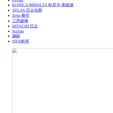
Phynix
KONICA MINOLTA 科尼卡-美能達
ATLAS 亞太拉斯
Zeiss 蔡司
三思縱橫
HITACHI 日立
SciAps
迦銳
SITA析塔