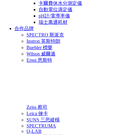
卡爾費休水分測定儀
自動電位滴定儀
pH計/電導率儀
瑞士萬通耗材
合作品牌
SPECTRO 斯派克
Instron 英斯特朗
Buehler 標樂
Wilson 威爾遜
Ernst 恩斯特
Zeiss 蔡司
Leica 徠卡
SUNS 三思縱橫
SPECTRUMA
Q-LAB