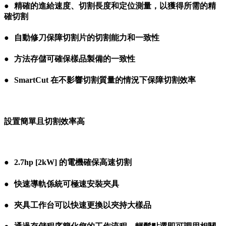
●
●
精確的進給速度、切割長度和定位測量，以獲得所需的精
確切割
●
●
自動修刀保障切割片的切割能力和一致性
●
●
方法存儲可確保樣品製備的一致性
●
●
SmartCut 在不影響切割質量的情況下保障切割效率
●●
設置簡單且切割效率高
●●
●
●
2.7hp [2kW] 的電機確保高速切割
●
●
快速導軌係統可極速安裝夾具
●
●
夾具工作台可以快速更換以夾持大樣品