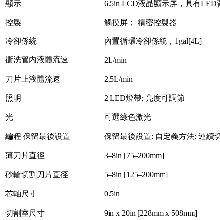
顯示
6.5in LCD液晶顯示屏，具有LE
控製
觸摸屏； 精密控製器
冷卻係統
內置循環冷卻係統，1gal[4L]
衝洗管內液體流速
2L/min
刀片上液體流速
2.5L/min
照明
2 LED燈帶; 亮度可調節
光
可選綠色激光
編程 保留最後設置
保留最後設置; 自定義方法; 連續
薄刀片直徑
3–8in [75–200mm]
砂輪切割刀片直徑
5–8in [125–200mm]
芯軸尺寸
0.5in
切割室尺寸
9in x 20in [228mm x 508mm]