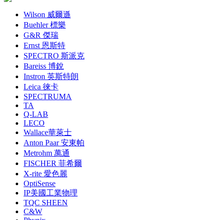
Wilson 威爾遜
Buehler 標樂
G&R 傑瑞
Ernst 恩斯特
SPECTRO 斯派克
Bareiss 博銳
Instron 英斯特朗
Leica 徠卡
SPECTRUMA
TA
Q-LAB
LECO
Wallace華萊士
Anton Paar 安東帕
Metrohm 萬通
FISCHER 菲希爾
X-rite 愛色麗
OptiSense
IP美國工業物理
TQC SHEEN
C&W