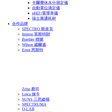
卡爾費休水分測定儀
自動電位滴定儀
pH計/電導率儀
瑞士萬通耗材
合作品牌
SPECTRO 斯派克
Instron 英斯特朗
Buehler 標樂
Wilson 威爾遜
Ernst 恩斯特
Zeiss 蔡司
Leica 徠卡
SUNS 三思縱橫
SPECTRUMA
Q-LAB