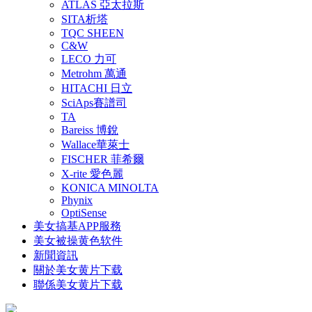
ATLAS 亞太拉斯
SITA析塔
TQC SHEEN
C&W
LECO 力可
Metrohm 萬通
HITACHI 日立
SciAps賽譜司
TA
Bareiss 博銳
Wallace華萊士
FISCHER 菲希爾
X-rite 愛色麗
KONICA MINOLTA
Phynix
OptiSense
美女搞基APP服務
美女被操黄色软件
新聞資訊
關於美女黄片下载
聯係美女黄片下载