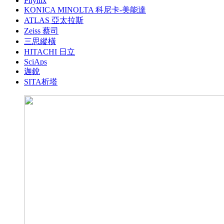
Phynix
KONICA MINOLTA 科尼卡-美能達
ATLAS 亞太拉斯
Zeiss 蔡司
三思縱橫
HITACHI 日立
SciAps
迦銳
SITA析塔