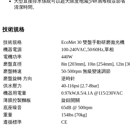
大型直接排水係統可以超大限度地減少碎屑堆積並節省
清潔時間。
技術規格
技術規格
EcoMet 30 雙盤手動研磨拋光機
機器電源
100-240VAC,50/60Hz,單相
電機功率
440W
磨盤直徑
8in [203mm], 10in [254mm], 12in [
磨盤轉速
50-500rpm 無級變速調節
磨盤旋轉 方向
逆時針
供水壓力
40-116psi [2.7-8bar]
機器用電量
0.97kW,8.5/4.1A @115/230VAC
薄膜控製麵板
旋鈕開關
底座噪音
65dB @ 500rpm
重量
154lbs [70kg]
遵循標準
CE