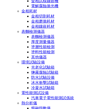
金相試樣鑲嵌機
電解腐蝕拋光機
金相耗材
金相切割耗材
金相磨拋耗材
金相鑲嵌耗材
表麵檢測儀器
表麵檢測儀器
厚度測量儀器
塗層性能檢測
塗料性能檢測
其他儀器
環境試驗設備
光老化試驗箱
鹽霧腐蝕試驗箱
防水試驗設備
冰水衝擊試驗箱
冷凝水試驗箱
電性能測試設備
汽車電子電性能測試係統
熱分析儀
熔融指數儀