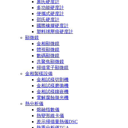
裏氏硬度計
多功能硬度計
便攜式硬度計
邵氏硬度計
國際橡膠硬度計
塑料球壓痕硬度計
顯微鏡
金相顯微鏡
體視顯微鏡
數碼顯微鏡
共聚焦顯微鏡
掃描電子顯微鏡
金相製樣設備
金相試樣切割機
金相試樣磨拋機
金相試樣鑲嵌機
電解腐蝕拋光機
熱分析儀
熔融指數儀
熱變形維卡儀
差示掃描量熱儀DSC
熱重分析儀TGA