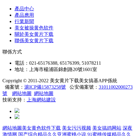
產品中心
產品應用
行業新聞
美女被操黄色软件
關於美女黄片下载
聯係美女黄片下载
聯係方式
電話：021-65176388, 65176399, 51078211
地址：上海市楊浦區錦創路20號1601室
Copyright © 2011-2022 美女黄片下载美女搞基APP係統
備案號：
滬ICP備15873258號
公安備案號：
31011002000273
號
網站地圖
網站地圖
技術支持：
上海網站建設
網站地圖
美女黄色软件下载
美女污污视频
美女搞鸡网站
深夜
激情网
国产综合精品久久亚洲蜜桃小说
91蜜桃传媒精品久久