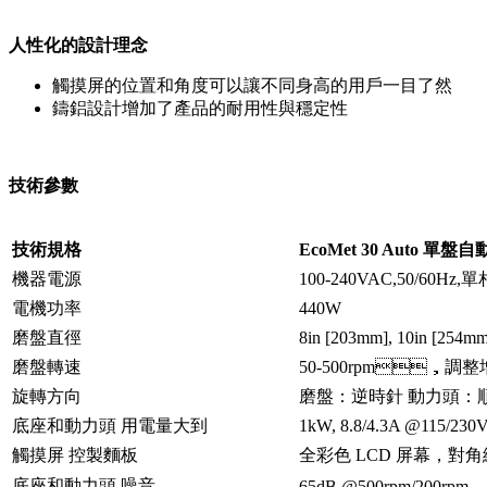
人性化的設計理念
觸摸屏的位置和角度可以讓不同身高的用戶一目了然
鑄鋁設計增加了產品的耐用性與穩定性
技術參數
技術規格
EcoMet 30 Auto 單
機器電源
100-240VAC,50/60Hz,單
電機功率
440W
磨盤直徑
8in [203mm], 10in [254mm
磨盤轉速
50-500rpm，調整增
旋轉方向
磨盤：逆時針 動力頭
底座和動力頭 用電量大到
1kW, 8.8/4.3A @115/230
觸摸屏 控製麵板
全彩色 LCD 屏幕，對角線尺
底座和動力頭 噪音
65dB @500rpm/200rpm