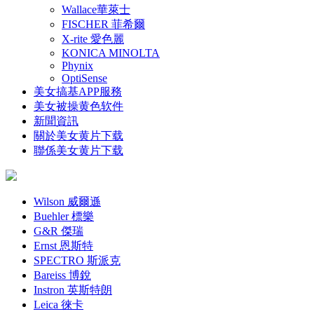
Wallace華萊士
FISCHER 菲希爾
X-rite 愛色麗
KONICA MINOLTA
Phynix
OptiSense
美女搞基APP服務
美女被操黄色软件
新聞資訊
關於美女黄片下载
聯係美女黄片下载
Wilson 威爾遜
Buehler 標樂
G&R 傑瑞
Ernst 恩斯特
SPECTRO 斯派克
Bareiss 博銳
Instron 英斯特朗
Leica 徠卡