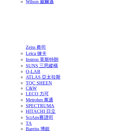
Wilson 威爾遜
Zeiss 蔡司
Leica 徠卡
Instron 英斯特朗
SUNS 三思縱橫
Q-LAB
ATLAS 亞太拉斯
TQC SHEEN
C&W
LECO 力可
Metrohm 萬通
SPECTRUMA
HITACHI 日立
SciAps賽譜司
TA
Bareiss 博銳