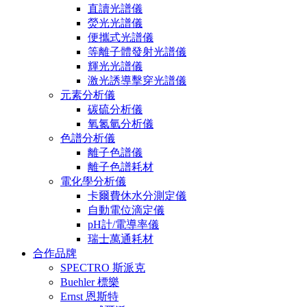
直讀光譜儀
熒光光譜儀
便攜式光譜儀
等離子體發射光譜儀
輝光光譜儀
激光誘導擊穿光譜儀
元素分析儀
碳硫分析儀
氧氮氫分析儀
色譜分析儀
離子色譜儀
離子色譜耗材
電化學分析儀
卡爾費休水分測定儀
自動電位滴定儀
pH計/電導率儀
瑞士萬通耗材
合作品牌
SPECTRO 斯派克
Buehler 標樂
Ernst 恩斯特