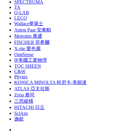
SPECTRUMA
TA
Q-LAB
LECO
Wallace華萊士
Anton Paar 安東帕
Metrohm 萬通
FISCHER 菲希爾
X-rite 愛色麗
OptiSense
IP美國工業物理
TQC SHEEN
C&W
Phynix
KONICA MINOLTA 科尼卡-美能達
ATLAS 亞太拉斯
Zeiss 蔡司
三思縱橫
HITACHI 日立
SciAps
迦銳